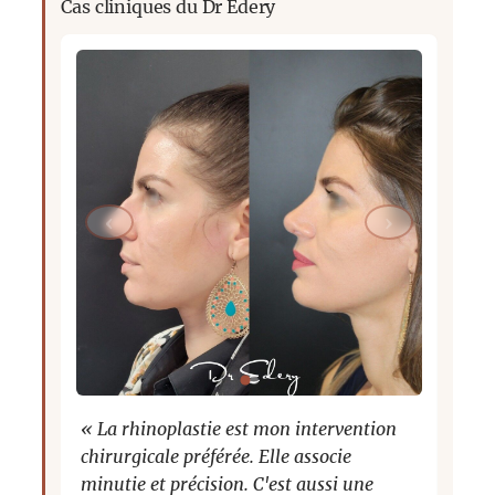
Cas cliniques du Dr Edery
‹
›
‹
« La rhinoplastie est mon intervention
« Rh
chirurgicale préférée. Elle associe
rhin
minutie et précision. C'est aussi une
chir