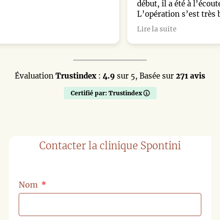
début, il a été à l’écoute, professionnel et rassurant.
L’opération s’est très bien passée et, à ma grande
surprise, je n’ai eu quasiment aucun bleu après
Lire la suite
l’intervention. Le résultat est exactement ce que
j’espérais : un nez naturel qui s’harmonise
parfaitement avec mon visage. Un immense merci au
chirurgien et à toute son équipe pour leur travail et leur
accompagnement. Je n’aurais pas pu rêver mieux !
Évaluation
Trustindex
:
4.9
sur 5,
Basée sur
271 avis
Certifié par: Trustindex
Contacter la clinique Spontini
Nom