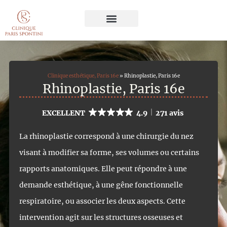
Chirurgie Esthétique
Médecine Esthétique
Traitement du Cheveu
Soins du Visage et du Corps
Clinique esthétique, Paris 16e
»
Rhinoplastie, Paris 16e
Rhinoplastie, Paris 16e
EXCELLENT
4.9
271 avis
La rhinoplastie correspond à une chirurgie du nez
visant à modifier sa forme, ses volumes ou certains
rapports anatomiques. Elle peut répondre à une
demande esthétique, à une gêne fonctionnelle
respiratoire, ou associer les deux aspects. Cette
intervention agit sur les structures osseuses et