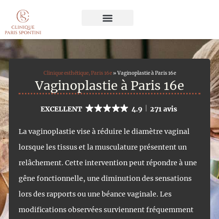
Chirurgie Esthétique
Médecine Esthétique
Traitement du Cheveu
Soins du Visage et du Corps
Clinique esthétique, Paris 16e
»
Vaginoplastie à Paris 16e
Vaginoplastie à Paris 16e
EXCELLENT
4.9
271 avis
La vaginoplastie vise à réduire le diamètre vaginal
lorsque les tissus et la musculature présentent un
relâchement. Cette intervention peut répondre à une
gêne fonctionnelle, une diminution des sensations
lors des rapports ou une béance vaginale. Les
modifications observées surviennent fréquemment