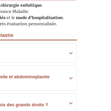
a
chirurgie esthétique
.
urance Maladie.
iés
et le
mode d’hospitalisation
.
ès évaluation personnalisée.
lastie
astie et abdominoplastie
sis des grands droits ?