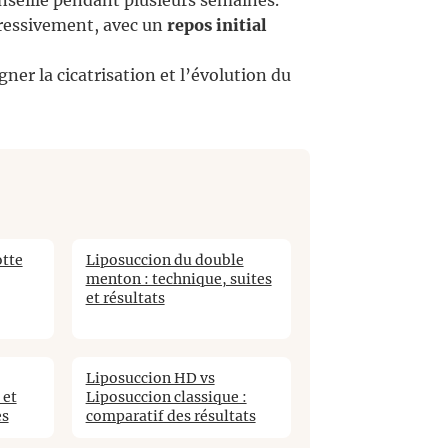
seillé pendant plusieurs semaines.
ressivement, avec un
repos initial
er la cicatrisation et l’évolution du
otte
Liposuccion du double
menton : technique, suites
et résultats
Liposuccion HD vs
 et
Liposuccion classique :
es
comparatif des résultats