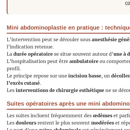
c
Mini abdominoplastie en pratique : techniqu
L’intervention peut se dérouler sous
anesthésie géné
l’indication retenue.
La
durée opératoire
se situe souvent autour d’
une à 
L’hospitalisation peut être
ambulatoire
ou comporte
profil.
Le principe repose sur une
incision basse
, un
décolle
l’excès cutané
.
Les
interventions de chirurgie esthétique
ne se dérou
Suites opératoires après une mini abdominop
Les suites incluent fréquemment des
œdèmes
et parf
Les
douleurs
restent le plus souvent
modérées
et rép