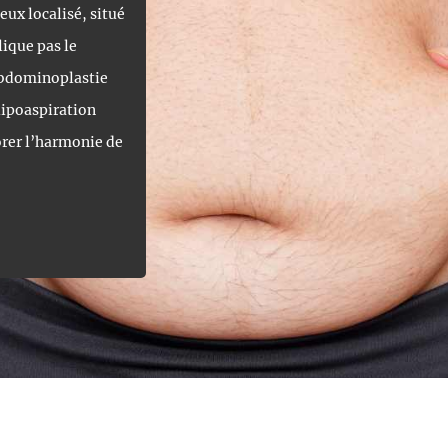
eux localisé, situé
ique pas le
abdominoplastie
lipoaspiration
rer l’harmonie de