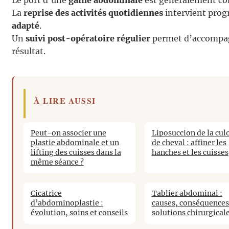
Le port d’une
gaine abdominale
est généralement con
La
reprise des activités quotidiennes
intervient prog
adapté
.
Un
suivi post-opératoire régulier
permet d’accompagn
résultat.
À LIRE AUSSI
Peut-on associer une
Liposuccion de la cul
plastie abdominale et un
de cheval : affiner les
lifting des cuisses dans la
hanches et les cuisses
même séance ?
Cicatrice
Tablier abdominal :
d’abdominoplastie :
causes, conséquences
évolution, soins et conseils
solutions chirurgical