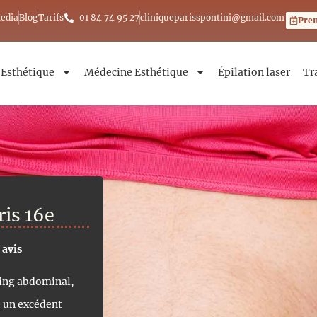
edia
Blog
Tarifs
01 84 74 95 27
cliniqueparisspontini@gmail.com
Pre
 Esthétique
Médecine Esthétique
Épilation laser
Tr
is 16e
 avis
ting abdominal,
te un excédent