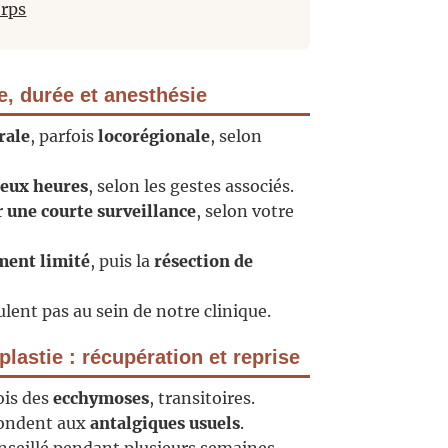
orps
e, durée et anesthésie
rale
, parfois
locorégionale
, selon
deux heures
, selon les gestes associés.
r
une courte surveillance
, selon votre
ment limité
, puis la
résection de
lent pas au sein de notre clinique.
lastie : récupération et reprise
ois des
ecchymoses
, transitoires.
ondent aux
antalgiques usuels
.