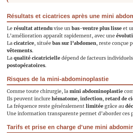
Résultats et cicatrices après une mini abdom
Le
résultat attendu
vise un
bas-ventre plus lisse
et 
L’amélioration apparaît rapidement, avec une
évolut
La
cicatrice
, située
bas sur l’abdomen
, reste conçue 
vêtements
.
La
qualité cicatricielle
dépend de facteurs individuels
postopératoires
.
Risques de la mini-abdominoplastie
Comme toute chirurgie, la
mini abdominoplastie
com
Ils peuvent inclure
hématome
,
infection
,
retard de c
La fréquence reste généralement
limitée
grâce au
déc
Une information transparente permet d’aborder ces 
Tarifs et prise en charge d’une mini abdomin