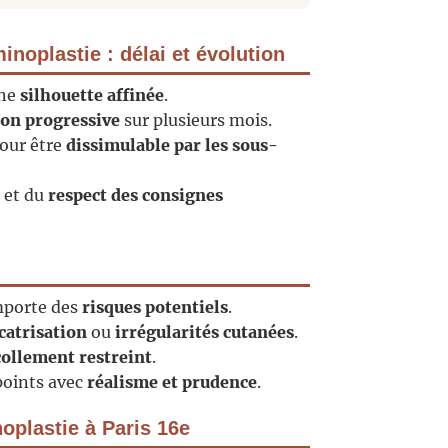
inoplastie : délai et évolution
une
silhouette affinée
.
ion progressive
sur plusieurs mois.
pour être
dissimulable par les sous-
 et du
respect des consignes
porte des
risques potentiels
.
icatrisation
ou
irrégularités cutanées
.
ollement restreint
.
points avec
réalisme et prudence
.
oplastie à Paris 16e