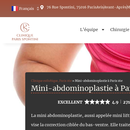
76 Rue Spontini, 75016 Paris
Avis
Avant-Après
M
Français
English
L’équipe
Chirurgie
Clinique esthétique, Paris 16e
»
Mini-abdominoplastie à Paris 16e
Mini-abdominoplastie à Par
EXCELLENT
4.9
271
La mini abdominoplastie, aussi appelée mini lif
vise la correction ciblée du bas-ventre. Elle trai