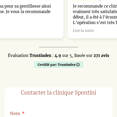
Je recommande ce chirurgien les yeux fermés. Je suis
vraiment très satisfaite de ma rhinoplastie. Dès le
début, il a été à l’écoute, professionnel et rassurant.
L’opération s’est très bien passée et, à ma grande
surprise, je n’ai eu quasiment aucun bleu après
Lire la suite
l’intervention. Le résultat est exactement ce que
j’espérais : un nez naturel qui s’harmonise
parfaitement avec mon visage. Un immense merci au
chirurgien et à toute son équipe pour leur travail et leur
accompagnement. Je n’aurais pas pu rêver mieux !
Évaluation
Trustindex
:
4.9
sur 5,
Basée sur
271 avis
Certifié par: Trustindex
Contacter la clinique Spontini
Nom