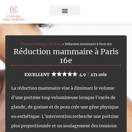
Chirurgie Esthétique
Médecine Esthétique
Traitement du Cheveu
Soins du Visage et du Corps
Clinique esthétique, Paris 16e
»
Réduction mammaire à Paris 16e
Réduction mammaire à Paris
16e
EXCELLENT
4.9
271 avis
La réduction mammaire vise à diminuer le volume
d’une poitrine trop volumineuse lorsque l’excès de
glande, de graisse et de peau crée une gêne physique
ou esthétique. L’intervention recherche une poitrine
plus proportionnée et un soulagement des tensions